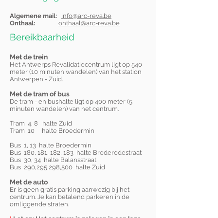
Algemene mail:
info@arc-reva.be
Onthaal:
onthaal@arc-reva.be
Bereikbaarheid
Met de trein
Het Antwerps Revalidatiecentrum ligt op 540
meter (10 minuten wandelen) van het station
Antwerpen - Zuid.
Met de tram of bus
De tram - en bushalte ligt op 400 meter (5
minuten wandelen) van het centrum.
Tram 4, 8 halte Zuid
Tram 10 halte Broedermin
Bus 1, 13 halte Broedermin
Bus 180, 181, 182, 183 halte Brederodestraat
Bus 30, 34 halte Balansstraat
Bus 290,295,298,500 halte Zuid
Met de auto
Er is geen gratis parking aanwezig bij het
centrum. Je kan betalend parkeren in de
omliggende straten.