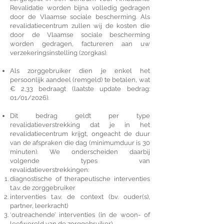
Revalidatie worden bijna volledig gedragen
door de Vlaamse sociale bescherming. Als
revalidatiecentrum zullen wij de kosten die
door de Vlaamse sociale bescherming
worden gedragen, factureren aan uw
verzekeringsinstelling (zorgkas).
Als zorggebruiker dien je enkel het
persoonlijk aandeel (remgeld) te betalen, wat
€ 2,33 bedraagt (laatste update bedrag:
01/01/2026).
Dit bedrag geldt per type
revalidatieverstrekking dat je in het
revalidatiecentrum krijgt, ongeacht de duur
van de afspraken die dag (minimumduur is 30
minuten). We onderscheiden daarbij
volgende types van
revalidatieverstrekkingen:
diagnostische of therapeutische interventies
t.a.v. de zorggebruiker
interventies t.a.v. de context (bv. ouder(s),
partner, leerkracht)
‘outreachende’ interventies (in de woon- of
leefwereld van de zorggebruiker).