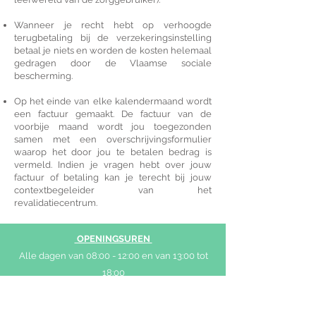
Wanneer je recht hebt op verhoogde
terugbetaling bij de verzekeringsinstelling
betaal je niets en worden de kosten helemaal
gedragen door de Vlaamse sociale
bescherming.
Op het einde van elke kalendermaand wordt
een factuur gemaakt. De factuur van de
voorbije maand wordt jou toegezonden
samen met een overschrijvingsformulier
waarop het door jou te betalen bedrag is
vermeld. Indien je vragen hebt over jouw
factuur of betaling kan je terecht bij jouw
contextbegeleider van het
revalidatiecentrum.
OPENINGSUREN
Alle dagen van 08:00 - 12:00 en van 13:00 tot
18:00
Behalve op zat, zon en feestdagen